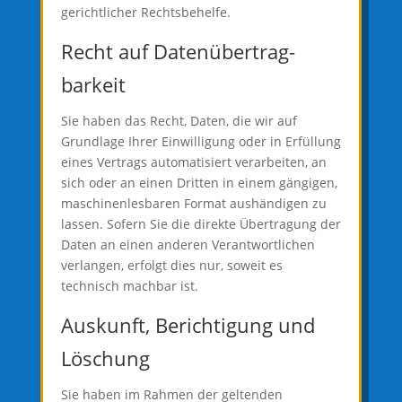
gerichtlicher Rechtsbehelfe.
Recht auf Daten­übertrag­
barkeit
Sie haben das Recht, Daten, die wir auf
Grundlage Ihrer Einwilligung oder in Erfüllung
eines Vertrags automatisiert verarbeiten, an
sich oder an einen Dritten in einem gängigen,
maschinenlesbaren Format aushändigen zu
lassen. Sofern Sie die direkte Übertragung der
Daten an einen anderen Verantwortlichen
verlangen, erfolgt dies nur, soweit es
technisch machbar ist.
Auskunft, Berichtigung und
Löschung
Sie haben im Rahmen der geltenden