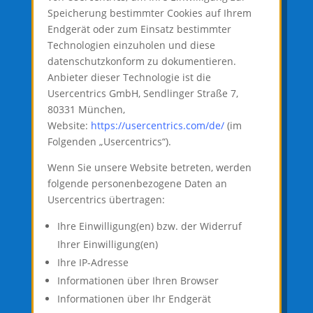
Speicherung bestimmter Cookies auf Ihrem
Endgerät oder zum Einsatz bestimmter
Technologien einzuholen und diese
datenschutzkonform zu dokumentieren.
Anbieter dieser Technologie ist die
Usercentrics GmbH, Sendlinger Straße 7,
80331 München,
Website:
https://usercentrics.com/de/
(im
Folgenden „Usercentrics“).
Wenn Sie unsere Website betreten, werden
folgende personenbezogene Daten an
Usercentrics übertragen:
Ihre Einwilligung(en) bzw. der Widerruf
Ihrer Einwilligung(en)
Ihre IP-Adresse
Informationen über Ihren Browser
Informationen über Ihr Endgerät