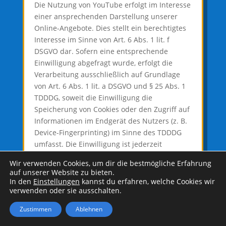
Die Nutzung von YouTube erfolgt im Interesse
einer ansprechenden Darstellung unserer
Online-Angebote. Dies stellt ein berechtigtes
Interesse im Sinne von Art. 6 Abs. 1 lit. f
DSGVO dar. Sofern eine entsprechende
Einwilligung abgefragt wurde, erfolgt die
Verarbeitung ausschließlich auf Grundlage
von Art. 6 Abs. 1 lit. a DSGVO und § 25 Abs. 1
TDDDG, soweit die Einwilligung die
Speicherung von Cookies oder den Zugriff auf
Informationen im Endgerät des Nutzers (z. B.
Device-Fingerprinting) im Sinne des TDDDG
umfasst. Die Einwilligung ist jederzeit
widerrufbar.
Wir verwenden Cookies, um dir die bestmögliche Erfahrung
auf unserer Website zu bieten.
Weitere Informationen über Datenschutz bei
In den
Einstellungen
kannst du erfahren, welche Cookies wir
YouTube finden Sie in deren
verwenden oder sie ausschalten.
Datenschutzerklärung
unter:
https://policies.google.com/privacy?
Zustimmen
Ablehnen
hl=de
.