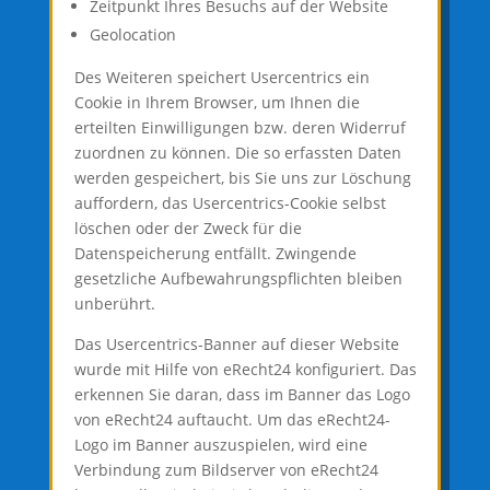
Zeitpunkt Ihres Besuchs auf der Website
Geolocation
Des Weiteren speichert Usercentrics ein
Cookie in Ihrem Browser, um Ihnen die
erteilten Einwilligungen bzw. deren Widerruf
zuordnen zu können. Die so erfassten Daten
werden gespeichert, bis Sie uns zur Löschung
auffordern, das Usercentrics-Cookie selbst
löschen oder der Zweck für die
Datenspeicherung entfällt. Zwingende
gesetzliche Aufbewahrungspflichten bleiben
unberührt.
Das Usercentrics-Banner auf dieser Website
wurde mit Hilfe von eRecht24 konfiguriert. Das
erkennen Sie daran, dass im Banner das Logo
von eRecht24 auftaucht. Um das eRecht24-
Logo im Banner auszuspielen, wird eine
Verbindung zum Bildserver von eRecht24