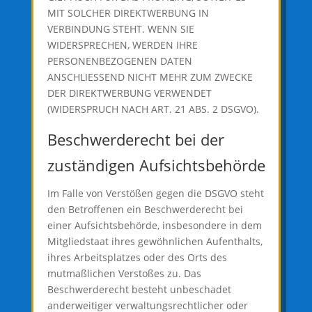
MIT SOLCHER DIREKTWERBUNG IN
VERBINDUNG STEHT. WENN SIE
WIDERSPRECHEN, WERDEN IHRE
PERSONENBEZOGENEN DATEN
ANSCHLIESSEND NICHT MEHR ZUM ZWECKE
DER DIREKTWERBUNG VERWENDET
(WIDERSPRUCH NACH ART. 21 ABS. 2 DSGVO).
Beschwerde­recht bei der
zuständigen Aufsichts­behörde
Im Falle von Verstößen gegen die DSGVO steht
den Betroffenen ein Beschwerderecht bei
einer Aufsichtsbehörde, insbesondere in dem
Mitgliedstaat ihres gewöhnlichen Aufenthalts,
ihres Arbeitsplatzes oder des Orts des
mutmaßlichen Verstoßes zu. Das
Beschwerderecht besteht unbeschadet
anderweitiger verwaltungsrechtlicher oder