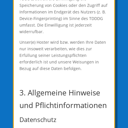
Speicherung von Cookies oder den Zugriff auf
Informationen im Endgerät des Nutzers (z. B.
Device-Fingerprinting) im Sinne des TDDDG
umfasst. Die Einwilligung ist jederzeit
widerrufbar.
Unser(e) Hoster wird bzw. werden Ihre Daten
nur insoweit verarbeiten, wie dies zur
Erfüllung seiner Leistungspflichten
erforderlich ist und unsere Weisungen in
Bezug auf diese Daten befolgen.
3. Allgemeine Hinweise
und Pflicht­informationen
Datenschutz