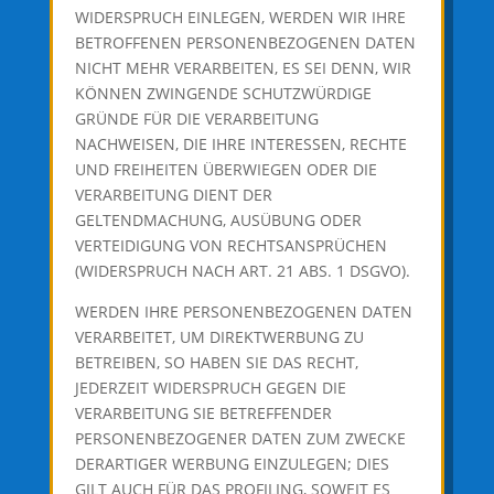
WIDERSPRUCH EINLEGEN, WERDEN WIR IHRE
BETROFFENEN PERSONENBEZOGENEN DATEN
NICHT MEHR VERARBEITEN, ES SEI DENN, WIR
KÖNNEN ZWINGENDE SCHUTZWÜRDIGE
GRÜNDE FÜR DIE VERARBEITUNG
NACHWEISEN, DIE IHRE INTERESSEN, RECHTE
UND FREIHEITEN ÜBERWIEGEN ODER DIE
VERARBEITUNG DIENT DER
GELTENDMACHUNG, AUSÜBUNG ODER
VERTEIDIGUNG VON RECHTSANSPRÜCHEN
(WIDERSPRUCH NACH ART. 21 ABS. 1 DSGVO).
WERDEN IHRE PERSONENBEZOGENEN DATEN
VERARBEITET, UM DIREKTWERBUNG ZU
BETREIBEN, SO HABEN SIE DAS RECHT,
JEDERZEIT WIDERSPRUCH GEGEN DIE
VERARBEITUNG SIE BETREFFENDER
PERSONENBEZOGENER DATEN ZUM ZWECKE
DERARTIGER WERBUNG EINZULEGEN; DIES
GILT AUCH FÜR DAS PROFILING, SOWEIT ES