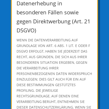
Datenerhebung in
besonderen Fällen sowie
gegen Direktwerbung (Art. 21
DSGVO)
WENN DIE DATENVERARBEITUNG AUF
GRUNDLAGE VON ART. 6 ABS. 1 LIT. E ODER F
DSGVO ERFOLGT, HABEN SIE JEDERZEIT DAS
RECHT, AUS GRÜNDEN, DIE SICH AUS IHRER
BESONDEREN SITUATION ERGEBEN, GEGEN
DIE VERARBEITUNG IHRER
PERSONENBEZOGENEN DATEN WIDERSPRUCH
EINZULEGEN; DIES GILT AUCH FÜR EIN AUF
DIESE BESTIMMUNGEN GESTÜTZTES
PROFILING. DIE JEWEILIGE
RECHTSGRUNDLAGE, AUF DENEN EINE
VERARBEITUNG BERUHT, ENTNEHMEN SIE
DIESER DATENSCHUTZERKLÄRUNG. WENN SIE